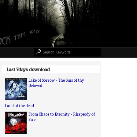
Last 7days download
Lake of Sorrow - The Sins of thy
Beloved
Land of the dead
From Chaos to Eternity - Rhapsody of
Fire