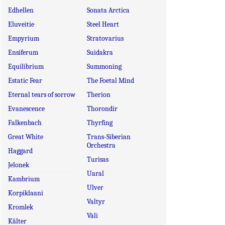
Edhellen
Sonata Arctica
Eluveitie
Steel Heart
Empyrium
Stratovarius
Ensiferum
Suidakra
Equilibrium
Summoning
Estatic Fear
The Foetal Mind
Eternal tears of sorrow
Therion
Evanescence
Thorondir
Falkenbach
Thyrfing
Great White
Trans-Siberian
Orchestra
Haggard
Turisas
Jelonek
Uaral
Kambrium
Ulver
Korpiklaani
Valtyr
Kromlek
Vàli
Kälter