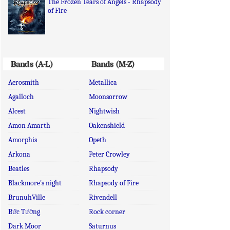
The Frozen Tears of Angels - Rhapsody
of Fire
Bands (A-L)
Bands (M-Z)
Aerosmith
Metallica
Agalloch
Moonsorrow
Alcest
Nightwish
Amon Amarth
Oakenshield
Amorphis
Opeth
Arkona
Peter Crowley
Beatles
Rhapsody
Blackmore's night
Rhapsody of Fire
BrunuhVille
Rivendell
Bức Tường
Rock corner
Dark Moor
Saturnus