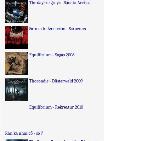
The days of grays - Sonata Arctica
Saturn in Ascension - Saturnus
Equilibrium - Sagas 2008
Thorondir - Düsterwald 2009
Equilibrium - Rekreatur 2010
Rân ka nhạc cổ - số 7