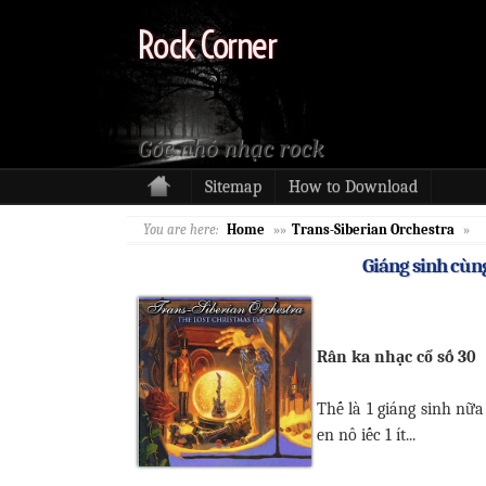
Rock Corner
Góc nhỏ nhạc rock
Sitemap
How to Download
You are here:
Home
»»
Trans-Siberian Orchestra
»
Giáng sinh cùn
Rân ka nhạc cổ số 30
Thế là 1 giáng sinh nữa 
en nô iếc 1 ít...