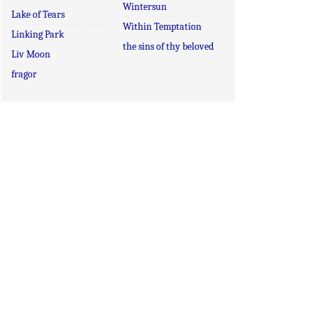
Wintersun
Lake of Tears
Within Temptation
Linking Park
the sins of thy beloved
Liv Moon
fragor