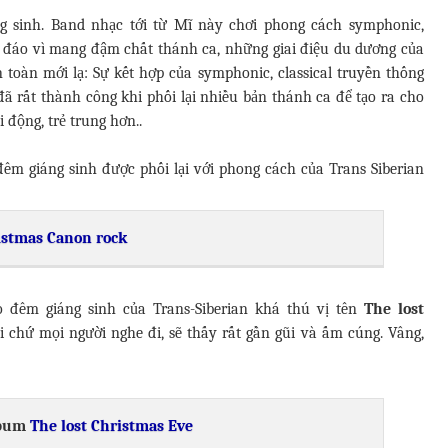
ng sinh. Band nhạc tới từ Mĩ này chơi phong cách symphonic,
 đáo vì mang đậm chất thánh ca, những giai điệu du dương của
 toàn mới lạ: Sự kết hợp của symphonic, classical truyền thống
đã rất thành công khi phối lại nhiều bản thánh ca để tạo ra cho
 động, trẻ trung hơn..
đêm giáng sinh được phối lại với phong cách của Trans Siberian
istmas Canon rock
o đêm giáng sinh của Trans-Siberian khá thú vị tên
The lost
i chứ mọi người nghe đi, sẽ thấy rất gần gũi và ấm cúng. Vâng,
lbum
The lost Christmas Eve