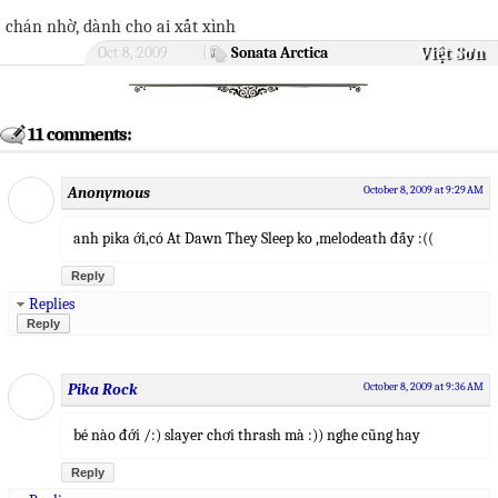
chán nhờ, dành cho ai xất xình
Việt Sơn
Oct 8, 2009
|
Sonata Arctica
11 comments:
Anonymous
October 8, 2009 at 9:29 AM
anh pika ới,có At Dawn They Sleep ko ,melodeath đấy :((
Reply
Replies
Reply
Pika Rock
October 8, 2009 at 9:36 AM
bé nào đới /:) slayer chơi thrash mà :)) nghe cũng hay
Reply