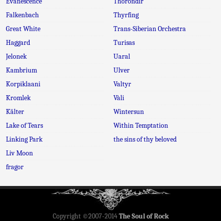
Evanescence
Thorondir
Falkenbach
Thyrfing
Great White
Trans-Siberian Orchestra
Haggard
Turisas
Jelonek
Uaral
Kambrium
Ulver
Korpiklaani
Valtyr
Kromlek
Vàli
Kälter
Wintersun
Lake of Tears
Within Temptation
Linking Park
the sins of thy beloved
Liv Moon
fragor
Copyright ©2007-2014
The Soul of Rock