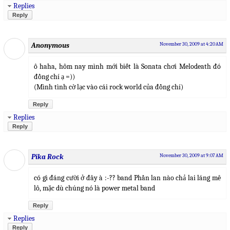
Replies
Reply
Anonymous
November 30, 2009 at 4:20 AM
ô haha, hôm nay mình mới biết là Sonata chơi Melodeath đó
đồng chí ạ =))
(Mình tình cờ lạc vào cái rock world của đồng chí)
Reply
Replies
Reply
Pika Rock
November 30, 2009 at 9:07 AM
có gì đáng cười ở đây à :-?? band Phần lan nào chả lai láng mê
lô, mặc dù chúng nó là power metal band
Reply
Replies
Reply