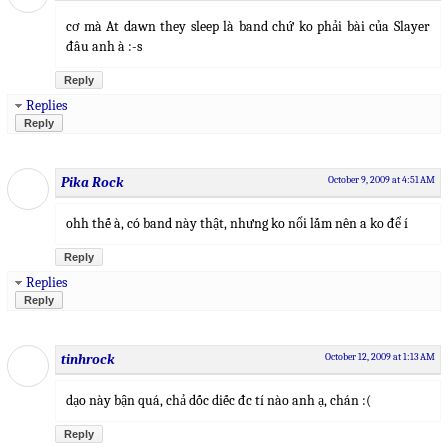
cơ mà At dawn they sleep là band chứ ko phải bài của Slayer
đâu anh à :-s
Reply
Replies
Reply
Pika Rock
October 9, 2009 at 4:51 AM
ohh thế à, có band này thật, nhưng ko nổi lắm nên a ko để í
Reply
Replies
Reply
tinhrock
October 12, 2009 at 1:13 AM
dạo này bận quá, chả dốc diếc đc tí nào anh ạ, chán :(
Reply