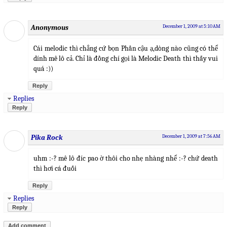
Anonymous
December 1, 2009 at 5:10 AM
Cái melodic thì chẳng cứ bọn Phần cậu ạ,dòng nào cũng có thể
dính mê lô cả. Chỉ là đồng chí gọi là Melodic Death thì thấy vui
quá :))
Reply
Replies
Reply
Pika Rock
December 1, 2009 at 7:56 AM
uhm :-? mê lô đíc pao ờ thôi cho nhẹ nhàng nhể :-? chứ death
thì hơi cá đuối
Reply
Replies
Reply
Add comment