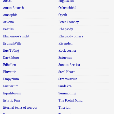
Alcest
Nightwish
Amon Amarth
Oakenshield
Amorphis
Opeth
Arkona
Peter Crowley
Beatles
Rhapsody
Blackmore's night
Rhapsody of Fire
BrunuhVille
Rivendell
Bức Tường
Rock corner
Dark Moor
Saturnus
Edhellen
Sonata Arctica
Eluveitie
Steel Heart
Empyrium
Stratovarius
Ensiferum
Suidakra
Equilibrium
Summoning
Estatic Fear
The Foetal Mind
Eternal tears of sorrow
Therion