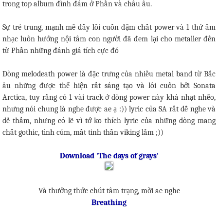
trong top album đình đám ở Phần và châu âu.
Sự trẻ trung, mạnh mẽ đầy lôi cuốn đậm chất power và 1 thứ âm
nhạc luôn hướng nội tâm con người đã đem lại cho metaller đến
từ Phần những đánh giá tích cực đó
Dòng melodeath power là đặc trưng của nhiều metal band từ Bắc
âu những được thể hiện rất sáng tạo và lôi cuốn bởi Sonata
Arctica, tuy rằng có 1 vài track ở dòng power này khá nhạt nhẽo,
nhưng nói chung là nghe được ae ạ :)) lyric của SA rất dễ nghe và
dễ thấm, nhưng có lẽ vì tớ ko thích lyric của những dòng mang
chất gothic, tình củm, mất tinh thần viking lắm ;))
Download 'The days of grays'
Và thưởng thức chút tâm trạng, mời ae nghe
Breathing