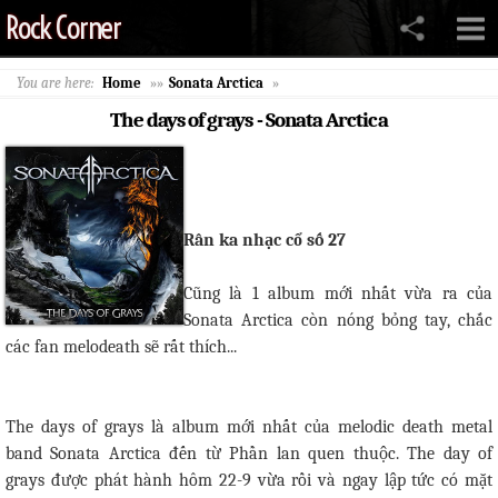
Rock Corner
You are here:
Home
»»
Sonata Arctica
»
The days of grays - Sonata Arctica
Rân ka nhạc cổ số 27
Cũng là 1 album mới nhất vừa ra của
Sonata Arctica còn nóng bỏng tay, chắc
các fan melodeath sẽ rất thích...
The days of grays là album mới nhất của melodic death metal
band Sonata Arctica đến từ Phần lan quen thuộc. The day of
grays được phát hành hôm 22-9 vừa rồi và ngay lập tức có mặt