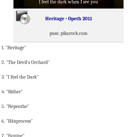
I feel the dark when I see you
Heritage - Opeth 2011
pass: pikarock.com
1. "Heritage"
2. "The Devil's Orchard"
3. "I Feel the Dark"
4. "Slither"
5. "Nepenthe"
6. "Häxprocess"
7. "Famine"