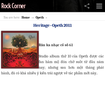
Rock Corner
You are here:
Home
»»
Opeth
»
Heritage - Opeth 2011
Rân ka nhạc cổ số 61
Studio album thứ 10 của Opeth được các
fan hâm mộ đón chờ suốt từ đầu năm
nay; nhưng sau hơn một tháng phát
hành, đã có khá nhiều ý kiến trái ngược về tác phẩm mới này..