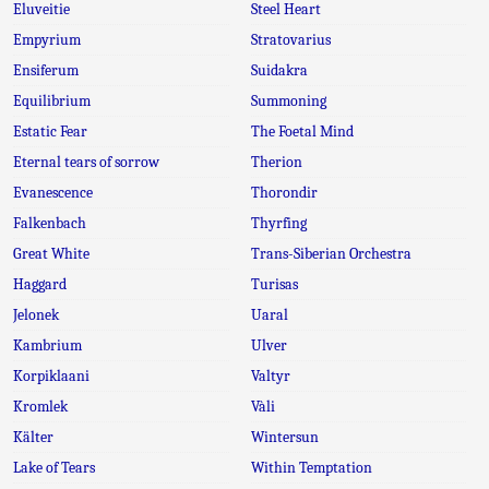
Eluveitie
Steel Heart
Empyrium
Stratovarius
Ensiferum
Suidakra
Equilibrium
Summoning
Estatic Fear
The Foetal Mind
Eternal tears of sorrow
Therion
Evanescence
Thorondir
Falkenbach
Thyrfing
Great White
Trans-Siberian Orchestra
Haggard
Turisas
Jelonek
Uaral
Kambrium
Ulver
Korpiklaani
Valtyr
Kromlek
Vàli
Kälter
Wintersun
Lake of Tears
Within Temptation