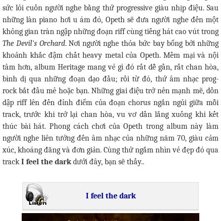
sức lôi cuốn người nghe bằng thứ progressive giàu nhịp điệu. Sau
những làn piano hơi u ám đó, Opeth sẽ đưa người nghe đến một
không gian tràn ngập những đoạn riff cùng tiếng hát cao vút trong
The Devil's Orchard
. Nơi người nghe thỏa bức bay bổng bởi những
khoảnh khắc đậm chất heavy metal của Opeth. Mềm mại và nội
tâm hơn, album Heritage mang vẻ gì đó rất dễ gần, rất chan hòa,
bình dị qua những đoạn dạo đầu; rồi từ đó, thứ âm nhạc prog-
rock bắt đầu mê hoặc bạn. Những giai điệu trở nên mạnh mẽ, dồn
dập riff lên đến đỉnh điểm của đoạn chorus ngắn ngủi giữa mỗi
track, trước khi trở lại chan hòa, vu vơ dần lắng xuống khi kết
thúc bài hát. Phong cách chơi của Opeth trong album này làm
người nghe liên tưởng đến âm nhạc của những năm 70, giàu cảm
xúc, khoáng đãng và đơn giản. Cùng thử ngắm nhìn vẻ đẹp đó qua
track
I feel the dark
dưới đây, bạn sẽ thấy..
I feel the dark