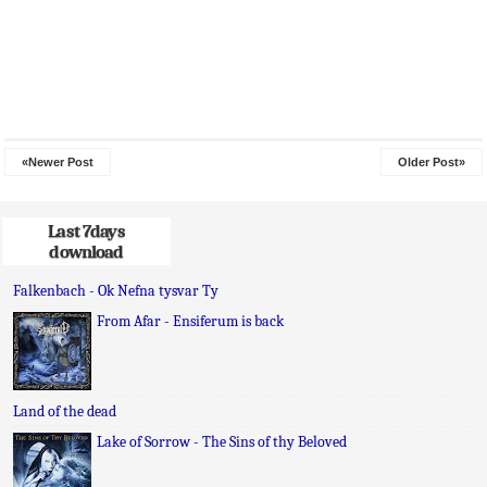
«Newer Post
Older Post»
Last 7days
download
Falkenbach - Ok Nefna tysvar Ty
From Afar - Ensiferum is back
Land of the dead
Lake of Sorrow - The Sins of thy Beloved