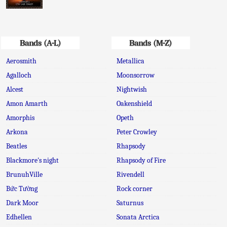
Bands (A-L)
Bands (M-Z)
Aerosmith
Metallica
Agalloch
Moonsorrow
Alcest
Nightwish
Amon Amarth
Oakenshield
Amorphis
Opeth
Arkona
Peter Crowley
Beatles
Rhapsody
Blackmore's night
Rhapsody of Fire
BrunuhVille
Rivendell
Bức Tường
Rock corner
Dark Moor
Saturnus
Edhellen
Sonata Arctica