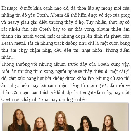
Heritage, ở một khía cạnh nào đó, đã thỏa lấp sự mong mỏi của
những tín đồ yêu Opeth. Album đã thể hiện được vẻ đẹp của prog
và heavy giàu giai điệu thường thấy ở họ. Tuy nhiên, thực sự có
rất nhiều fan của Opeth bày tỏ sự thất vọng; album thiếu âm
thanh của harsh vocal, mất đi những đoạn lên đỉnh rất phiêu của
Death metal. Tất cả những track dường như chỉ là một cuốn băng
thu âm chạy chậm nhịp; đều đều tai; nhạt nhòa; không điểm
nhấn...
Thông thường với những album trước đây của Opeth cũng vậy.
Mỗi lần thưởng thức xong, người nghe sẽ thấy thiếu đi một cái gì
đó, cảm xúc hẫng hụt bởi không được khỏa lấp. Nhưng dù sao thì
âm nhạc luôn hay bởi cảm nhận riêng từ mỗi người, dần rồi sẽ
thấm. Còn bạn, bạn thích vẻ bình dị của Herigate lần này, hay một
Opeth rực cháy như xưa, hãy đánh giá nhé.