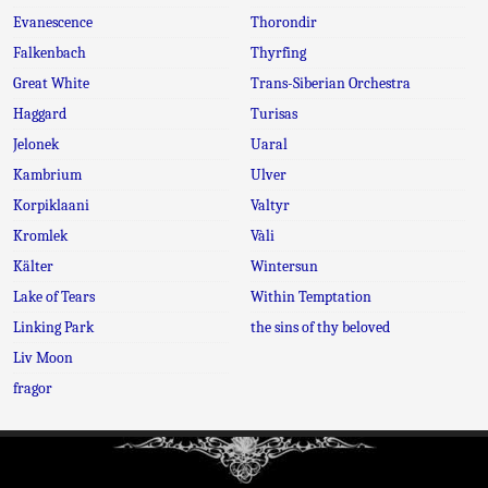
Evanescence
Thorondir
Falkenbach
Thyrfing
Great White
Trans-Siberian Orchestra
Haggard
Turisas
Jelonek
Uaral
Kambrium
Ulver
Korpiklaani
Valtyr
Kromlek
Vàli
Kälter
Wintersun
Lake of Tears
Within Temptation
Linking Park
the sins of thy beloved
Liv Moon
fragor