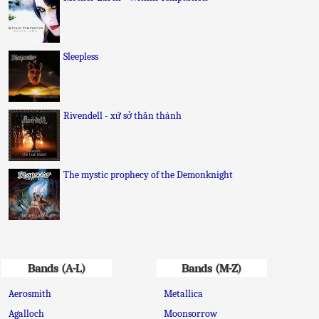
Sleepless
Rivendell - xứ sở thần thánh
The mystic prophecy of the Demonknight
Bands (A-L)
Bands (M-Z)
Aerosmith
Metallica
Agalloch
Moonsorrow