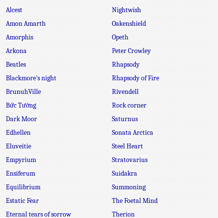
Alcest
Nightwish
Amon Amarth
Oakenshield
Amorphis
Opeth
Arkona
Peter Crowley
Beatles
Rhapsody
Blackmore's night
Rhapsody of Fire
BrunuhVille
Rivendell
Bức Tường
Rock corner
Dark Moor
Saturnus
Edhellen
Sonata Arctica
Eluveitie
Steel Heart
Empyrium
Stratovarius
Ensiferum
Suidakra
Equilibrium
Summoning
Estatic Fear
The Foetal Mind
Eternal tears of sorrow
Therion