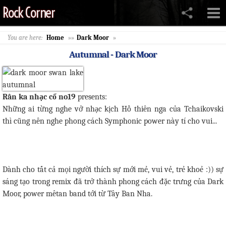
Rock Corner
You are here:
Home
»»
Dark Moor
»
Autumnal - Dark Moor
Rân ka nhạc cổ no19
presents:
Những ai từng nghe vở nhạc kịch Hồ thiên nga của Tchaikovski
thì cũng nên nghe phong cách Symphonic power này tí cho vui...
Dành cho tất cả mọi người thích sự mới mẻ, vui vẻ, trẻ khoẻ :)) sự
sáng tạo trong remix đã trở thành phong cách đặc trưng của Dark
Moor, power mêtan band tới từ Tây Ban Nha.