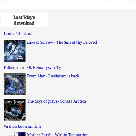
Last 7days
download
Land of the dead
Lake of Sorrow - The Sins of thy Beloved
Falkenbach - Ok Nefna tysvar Ty
From Afar - Ensiferum is back
The days of grays - Sonata Arctica
Vũ điệu buồn ám ảnh
Mother Earth - Within Temptation