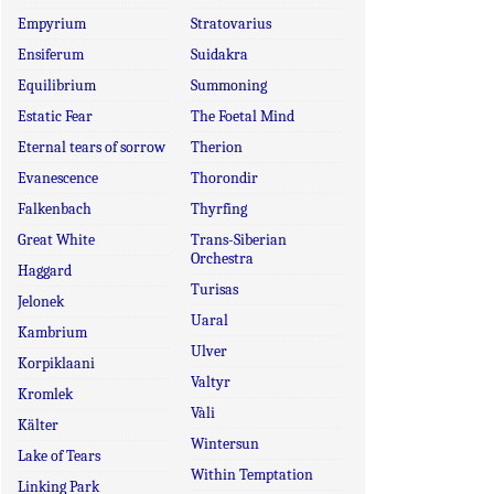
Empyrium
Stratovarius
Ensiferum
Suidakra
Equilibrium
Summoning
Estatic Fear
The Foetal Mind
Eternal tears of sorrow
Therion
Evanescence
Thorondir
Falkenbach
Thyrfing
Great White
Trans-Siberian
Orchestra
Haggard
Turisas
Jelonek
Uaral
Kambrium
Ulver
Korpiklaani
Valtyr
Kromlek
Vàli
Kälter
Wintersun
Lake of Tears
Within Temptation
Linking Park