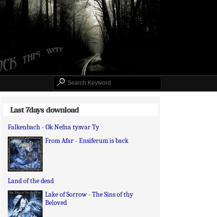
Last 7days download
Falkenbach - Ok Nefna tysvar Ty
From Afar - Ensiferum is back
Land of the dead
Lake of Sorrow - The Sins of thy
Beloved