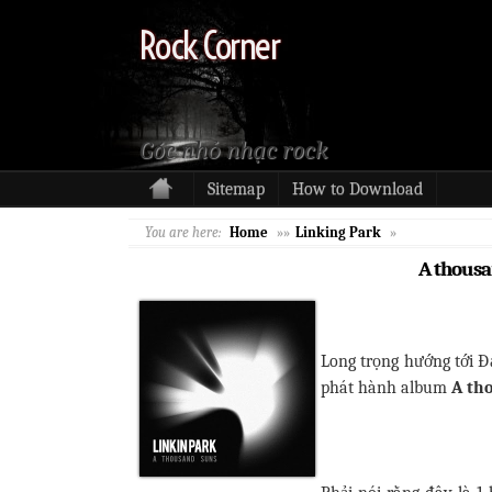
Rock Corner
Góc nhỏ nhạc rock
Sitemap
How to Download
You are here:
Home
»»
Linking Park
»
A thousa
Long trọng hướng tới Đ
phát hành album
A th