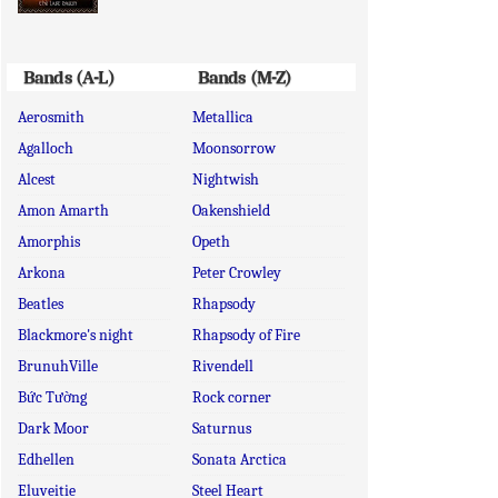
Bands (A-L)
Bands (M-Z)
Aerosmith
Metallica
Agalloch
Moonsorrow
Alcest
Nightwish
Amon Amarth
Oakenshield
Amorphis
Opeth
Arkona
Peter Crowley
Beatles
Rhapsody
Blackmore's night
Rhapsody of Fire
BrunuhVille
Rivendell
Bức Tường
Rock corner
Dark Moor
Saturnus
Edhellen
Sonata Arctica
Eluveitie
Steel Heart