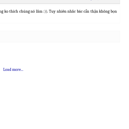
ũng ko thích chúng nó lắm :)). Tuy nhiên nhắc bác cẩn thận không bọn
Load more...