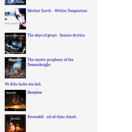
Mother Earth - Within Temptation
The days of grays - Sonata Arctica
The mystic prophecy of the
Demonknight
Vũ điệu buồn ám ảnh
Sleepless
Rivendell - xứ sở thần thánh