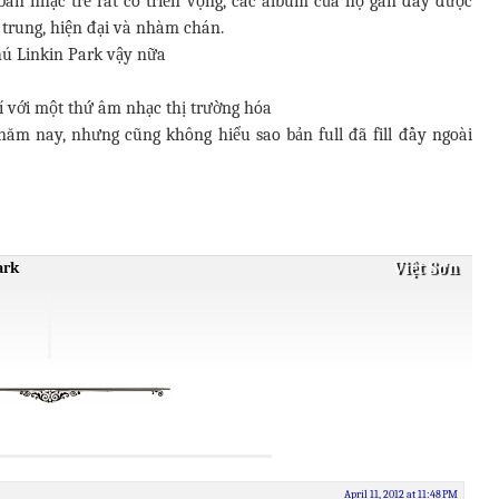
 ban nhạc trẻ rất có triển vọng, các album của họ gần đây được
 trung, hiện đại và nhàm chán.
hú Linkin Park vậy nữa
í với một thứ âm nhạc thị trường hóa
năm nay, nhưng cũng không hiểu sao bản full đã fill đầy ngoài
Việt Sơn
ark
April 11, 2012 at 11:48 PM