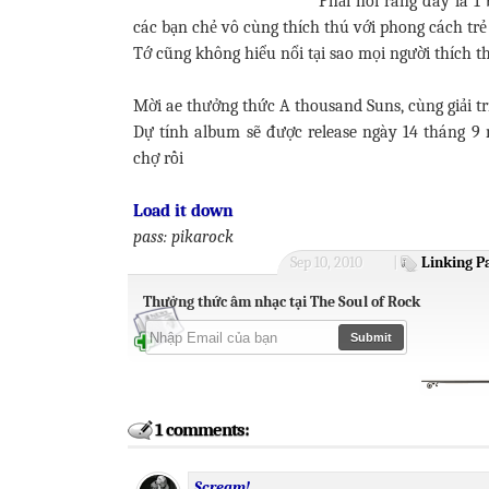
Phải nói rằng đây là 1
các bạn chẻ vô cùng thích thú với phong cách trẻ
Tớ cũng không hiểu nổi tại sao mọi người thích t
Mời ae thưởng thức A thousand Suns, cùng giải tr
Dự tính album sẽ được release ngày 14 tháng 9 
chợ rồi
Load it down
pass: pikarock
Sep 10, 2010
|
Linking P
Thưởng thức âm nhạc tại The Soul of Rock
1 comments:
Scream!