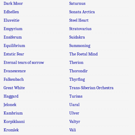
Dark Moor
Saturnus
Edhellen
Sonata Arctica
Eluveitie
Steel Heart
Empyrium
Stratovarius
Ensiferum
Suidakra
Equilibrium
Summoning
Estatic Fear
The Foetal Mind
Eternal tears of sorrow
Therion
Evanescence
Thorondir
Falkenbach
Thyrfing
Great White
Trans-Siberian Orchestra
Haggard
Turisas
Jelonek
Uaral
Kambrium
Ulver
Korpiklaani
Valtyr
Kromlek
Vàli