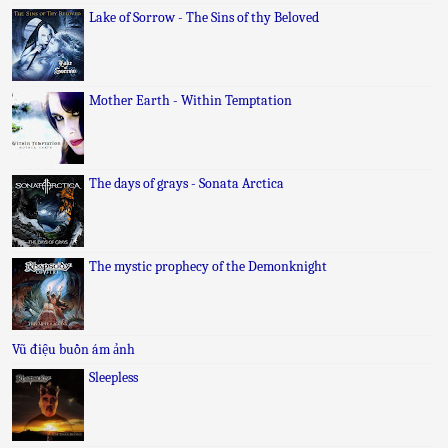
Lake of Sorrow - The Sins of thy Beloved
Mother Earth - Within Temptation
The days of grays - Sonata Arctica
The mystic prophecy of the Demonknight
Vũ điệu buồn ám ảnh
Sleepless