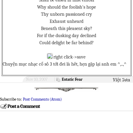
Shall be eased in mist enfold
Why should the foolish's hope
Thy unborn passioned cry
Exhaust unheard
Beneath this pleasent sky?
For if the dusking day declined
Could delight be far behind?
right click->save
Chuyện mục nhạc cổ số 3 tới đei là hết, hẹn gặp lại anh em ^,..,^
Việt Sơn
Nov 10, 2007
|
Estatic Fear
Subscribe to:
Post Comments (Atom)
Post a Comment