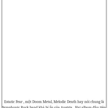
Estatic Fear , một Doom Metal, Melodic Death hay nói chung là
Symphonic Rock band khá bí ẩn của Austria . Hai album đầu tiên