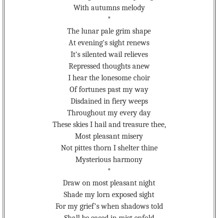
With autumns melody
*
The lunar pale grim shape
At evening's sight renews
It's silented wail relieves
Repressed thoughts anew
I hear the lonesome choir
Of fortunes past my way
Disdained in fiery weeps
Throughout my every day
These skies I hail and treasure thee,
Most pleasant misery
Not pittes thorn I shelter thine
Mysterious harmony
*
Draw on most pleasant night
Shade my lorn exposed sight
For my grief's when shadows told