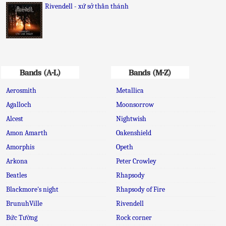
Rivendell - xứ sở thần thánh
Bands (A-L)
Bands (M-Z)
Aerosmith
Metallica
Agalloch
Moonsorrow
Alcest
Nightwish
Amon Amarth
Oakenshield
Amorphis
Opeth
Arkona
Peter Crowley
Beatles
Rhapsody
Blackmore's night
Rhapsody of Fire
BrunuhVille
Rivendell
Bức Tường
Rock corner