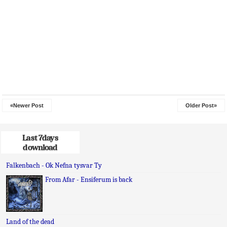
«Newer Post
Older Post»
Last 7days
download
Falkenbach - Ok Nefna tysvar Ty
From Afar - Ensiferum is back
Land of the dead