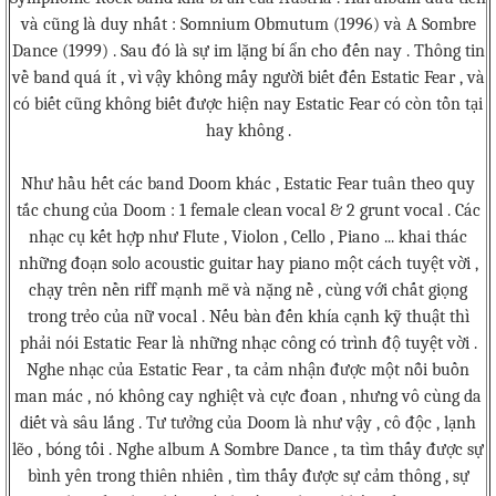
và cũng là duy nhất : Somnium Obmutum (1996) và A Sombre
Dance (1999) . Sau đó là sự im lặng bí ẩn cho đến nay . Thông tin
về band quá ít , vì vậy không mấy người biết đến Estatic Fear , và
có biết cũng không biết được hiện nay Estatic Fear có còn tồn tại
hay không .
Như hầu hết các band Doom khác , Estatic Fear tuân theo quy
tắc chung của Doom : 1 female clean vocal & 2 grunt vocal . Các
nhạc cụ kết hợp như Flute , Violon , Cello , Piano ... khai thác
những đoạn solo acoustic guitar hay piano một cách tuyệt vời ,
chạy trên nền riff mạnh mẽ và nặng nề , cùng với chất giọng
trong trẻo của nữ vocal . Nếu bàn đến khía cạnh kỹ thuật thì
phải nói Estatic Fear là những nhạc công có trình độ tuyệt vời .
Nghe nhạc của Estatic Fear , ta cảm nhận được một nỗi buồn
man mác , nó không cay nghiệt và cực đoan , nhưng vô cùng da
diết và sâu lắng . Tư tưởng của Doom là như vậy , cô độc , lạnh
lẽo , bóng tối . Nghe album A Sombre Dance , ta tìm thấy được sự
bình yên trong thiên nhiên , tìm thấy được sự cảm thông , sự