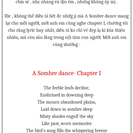
chia sẻ , nhẹ nhàng và dịu êm , nhưng không ủy mị .
Hic , không thể diễn tả hết đc nhữg jì mà A Sombre dance mang
lại cho mỗi người, mời anh em cùng nghe chapter I, chương tôi
cho rằng lyric hay nhất, diễn tả ko chỉ vẻ đẹp lạ kì kủa thiên
nhiên, mà còn sâu lắng trong nội tâm con người. Mời anh em
cùng shướng :
A Sombre dance- Chapter I
The feeble leafs decline,
Enshrined in downing deep
The mourn abandoned plains,
Laid down in sombre sleep
Misty shades engulf the sky
Like past, worn memories
The bird's song fills the whispering breeze