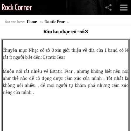
Rock Corner
You are here:
Home
»»
Estatic Fear
»
Rân ka nhạc cổ - số 3
Chuyên mục Nhạc cổ số 3 xin giới thiệu về đĩa của 1 band có lẽ
rất ít người biết đến: Estatic Fear
Muốn nói rất nhiều về Estatic Fear , nhưng không biết nên nói
như thế nào để cô đọng được cảm xúc của mình . Tốt nhất là
không nói nhiều , để mọi người tự khám phá những cảm xúc
riêng của mình .