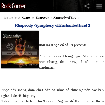
Rock Corner
You are here:
Home
»»
Rhapsody
»
Rhapsody of Fire
»
Rhapsody - Symphony of Enchanted land 2
Rân ka nhạc cổ số 18
presents:
Cho một đêm không ngủ. Một khúc ca
nhẹ nhàng, du dương để rồi .. enter
sandman...
Nhạc này mang đậm chất dân ca nhạc cổ thực sự nên các bạn
nghe chắc sẽ thấy hay
Tựa đề bài hát là Non ho Sonno, dưng mà để thế thì ko ai thèm