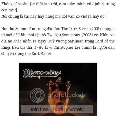
Không còn cảm jác thời jan trôi, cảm thấy mình vô định :| trong
cơn mê :|..
Nói chung là bài này hay nhưg mà dốt văn ko viết ra hay đc :|
Non ho Sonno nằm trong đĩa đơn The Dark Secret (2001) nhưg h
tớ mới để í khi mới tậu bộ Twilight Symphony (2008) về. Nhìn bìa
đĩa ae chắc nhận ra ngay Quỷ vương Saruman trong Lord of the
Rings trên bìa đĩa :)) đó là vì Christopher Lee chính là người dẫn
chuyện trong the Dark Secret