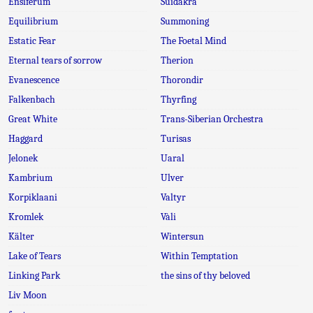
Ensiferum
Suidakra
Equilibrium
Summoning
Estatic Fear
The Foetal Mind
Eternal tears of sorrow
Therion
Evanescence
Thorondir
Falkenbach
Thyrfing
Great White
Trans-Siberian Orchestra
Haggard
Turisas
Jelonek
Uaral
Kambrium
Ulver
Korpiklaani
Valtyr
Kromlek
Vàli
Kälter
Wintersun
Lake of Tears
Within Temptation
Linking Park
the sins of thy beloved
Liv Moon