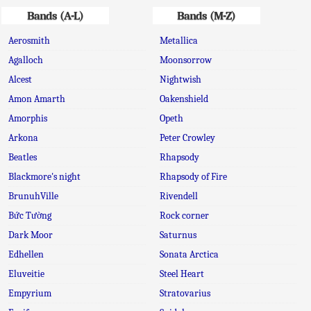
Bands (A-L)
Bands (M-Z)
Aerosmith
Metallica
Agalloch
Moonsorrow
Alcest
Nightwish
Amon Amarth
Oakenshield
Amorphis
Opeth
Arkona
Peter Crowley
Beatles
Rhapsody
Blackmore's night
Rhapsody of Fire
BrunuhVille
Rivendell
Bức Tường
Rock corner
Dark Moor
Saturnus
Edhellen
Sonata Arctica
Eluveitie
Steel Heart
Empyrium
Stratovarius