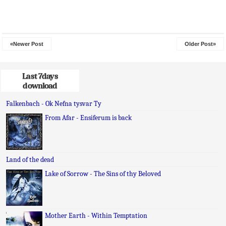
«Newer Post
Older Post»
Last 7days
download
Falkenbach - Ok Nefna tysvar Ty
From Afar - Ensiferum is back
Land of the dead
Lake of Sorrow - The Sins of thy Beloved
Mother Earth - Within Temptation